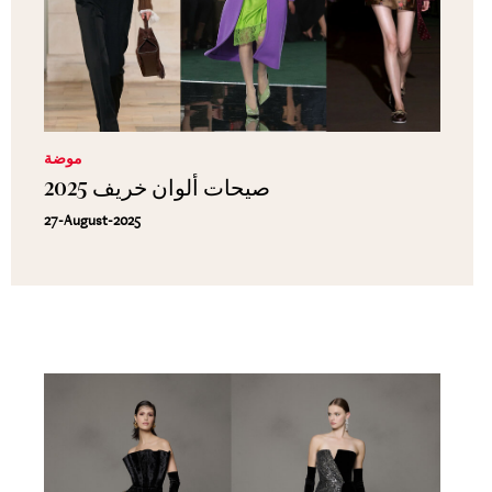
موضة
صيحات ألوان خريف 2025
27-August-2025