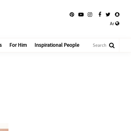
Ar
s
For Him
Inspirational People