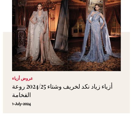
عروض أزياء
أزياء زياد نكد لخريف وشتاء 2024/25 روعة
الفخامة
1-July-2024