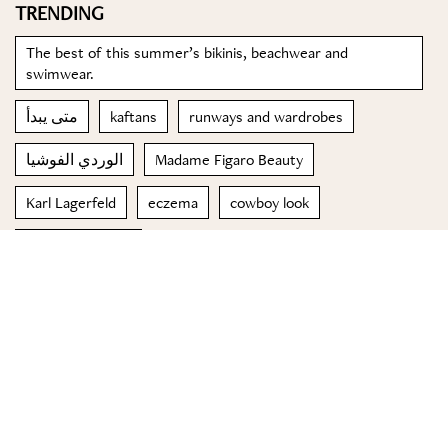
TRENDING
The best of this summer’s bikinis, beachwear and
swimwear.
متى يبدأ
kaftans
runways and wardrobes
الوردي الفوشيا
Madame Figaro Beauty
Karl Lagerfeld
eczema
cowboy look
التشنجات الليلية
© 2023 Special Madame Figaro
About us
Contact us
FOLLOW US