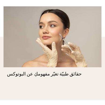
حقائق طبيّة تغيّر مفهومكِ عن البوتوكس