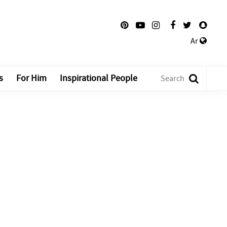
Ar
s
For Him
Inspirational People