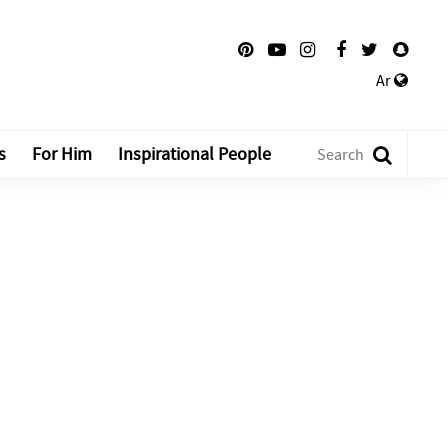
Ar
s
For Him
Inspirational People