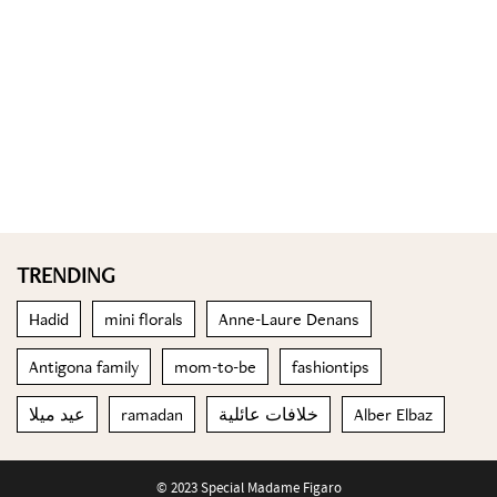
TRENDING
Hadid
mini florals
Anne-Laure Denans
Antigona family
mom-to-be
fashiontips
Alber Elbaz
خلافات عائلية
ramadan
عيد ميلا
© 2023 Special Madame Figaro