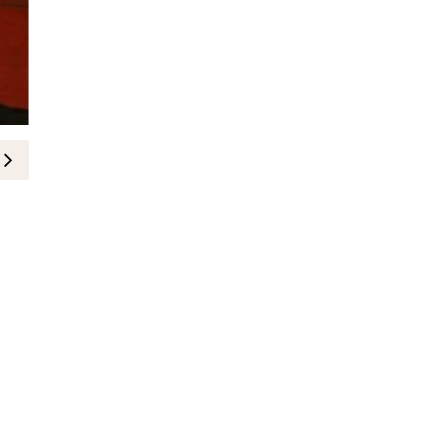
FASHION
Lojain Omran sparks with eleganc
Carpet
29-October-2020