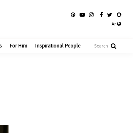
Ar
s
For Him
Inspirational People