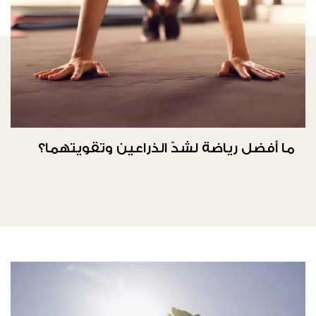
ما أفضل رياضة لشدّ الذراعين وتقويتهما؟