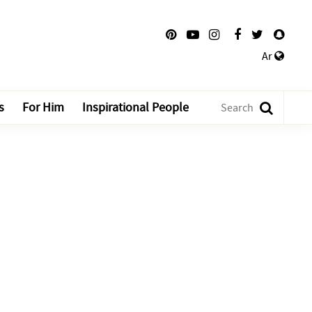
Ar
s
For Him
Inspirational People