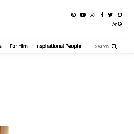
Ar
s
For Him
Inspirational People