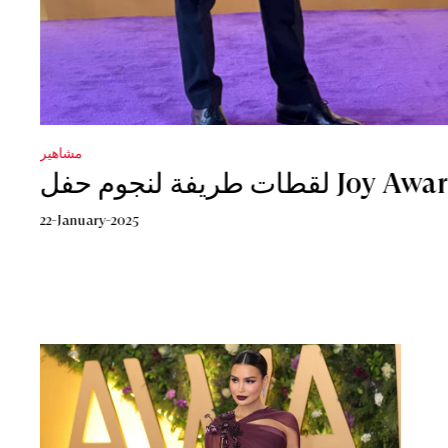
مشاهير
مشاهير
قطات طريفة لنجوم حفل
22-January-2025
21-January-2025