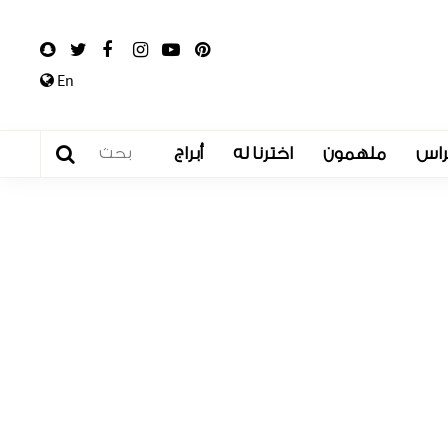
En
راس
ملهمون
اخترنا له
أبراج