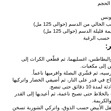
لخالي من الدسم (حوالى 125 مل)
ليلة الدسم (حوالى 125 مل)
 حسب الرغبة
:
لبطاطس، اغسليهما، ثم قطّعي الكراث إلى
 إلى مكعبات.
سيه، ثم قشّري البصلة وافرميها ناعماً.
 في قدر على النار، ثم أضيفي الخضار واتركيها
دقائق حتى تنضج.
الخلاط حتى تصبح ناعمة، ثم أعيديها إلى القدر
الكريمة.
لفلفل الأبيض حسب الذوق، واتركي الشوربة تسخن