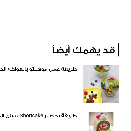
قد يهمك أيضاً
طريقة عمل موهيتو بالفواكه الحم
طريقة تحضير Shortcake بشاي الماتشا والكريمة