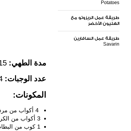
Potatoes
طريقة عمل الريزوتو مع
الهليون الأخضر
طريقة عمل السافارين
Savarin
مدة الطهي:
15 دقيق
عدد الوجبات:
4 أشخاص
المكونات:
4 أكواب من مرق الدجاجز
3 أكواب من الكراث المقطع (حوالى 400 غرام)
1 كوب من البطاطس المقطعة مكعبات (حوالى 200 غرام)