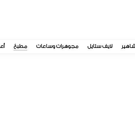
اهير
لايف ستايل
مجوهرات وساعات
مطبخ
أع