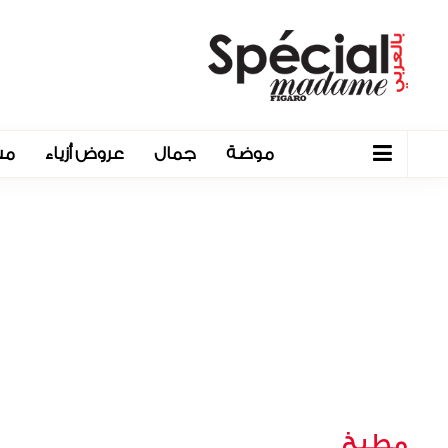
موضة
جمال
عروض أزياء
مش
مطبخ