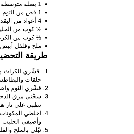
1 بصلة متوسطة الحجم
1 فص من الثوم
4 أعواد من البقدونس
½ كوب من الحليب ا
½ كوب من الكريمة ق
ملح وفلفل أبيض
طريقة التحضير
قشّري الكراث وا
حلقات والبطاطس
قشّري الثوم واهر
سخّني مرق الدجاج
تطهى على نار هادئة لمدة 10 
اخلطي المكونات ب
وأضيفي الحليب و
تبّلي بالملح وا