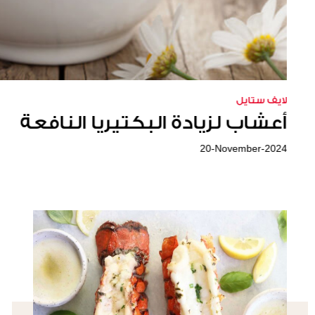
لايف ستايل
لايف ستايل
فوائد الزنجبيل
أعشاب لزيادة البكتيريا النافعة
20-November-2024
14-June-2022