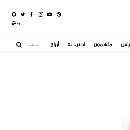
En
راس
ملهمون
اخترنا له
أبراج