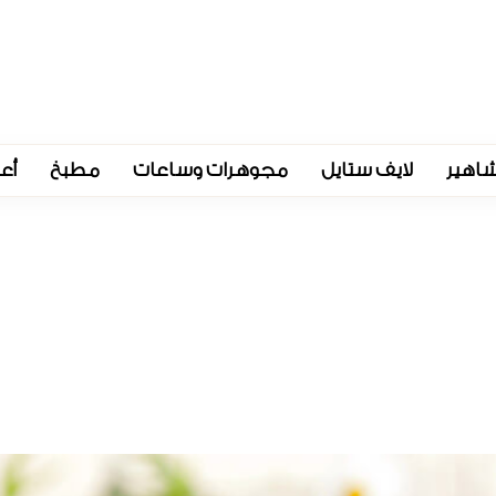
اهير
لايف ستايل
مجوهرات وساعات
مطبخ
أع