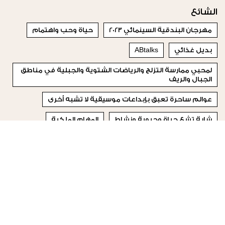
الشائع
مهرجان البندقية السينمائي 2023
حياة وحب واهتمام
بديل غذائي
ABtalks
لمحبي ممارسة التزلج والرياضات الشتوية والجبلية في مناطق
الجبال والريف
عوالم ساحرة تعبق بإبداعات موسيقية لا تشبه أخرى
شابة تشع حياة وحيوية ونشاط
المهام الملكية
يخفف التوتر والقلق ويساعد على الاسترخاء، الأمر الذي يؤثر
ايجاباً على الصحة الجنسية.
صباحاً قبل تناول الفطور
© 2023 Special Madame Figaro
من نحن
إتصلي بنا