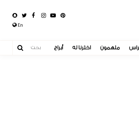
En
راس
ملهمون
اخترنا له
أبراج