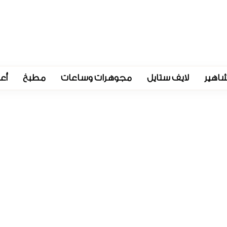
اهير
لايف ستايل
مجوهرات وساعات
مطبخ
أع