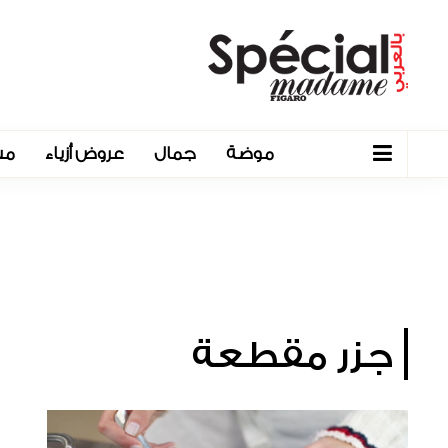
موضة
جمال
عروض أزياء
مش
جزر مقطعة