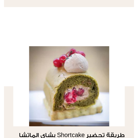
طريقة تحضير Shortcake بشاي الماتشا