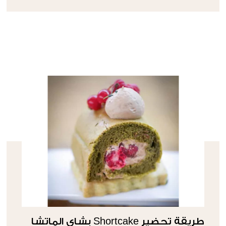
طريقة تحضير Shortcake بشاي الماتشا