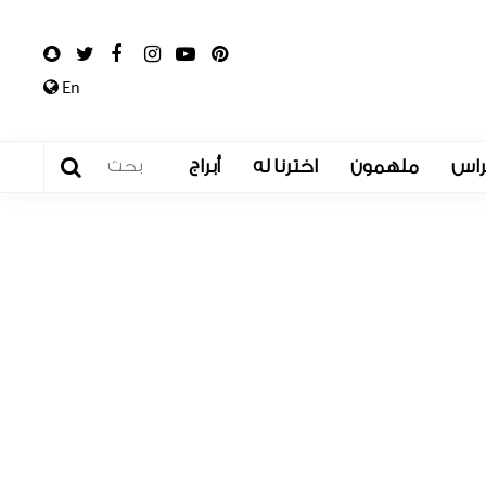
En
راس
ملهمون
اخترنا له
أبراج