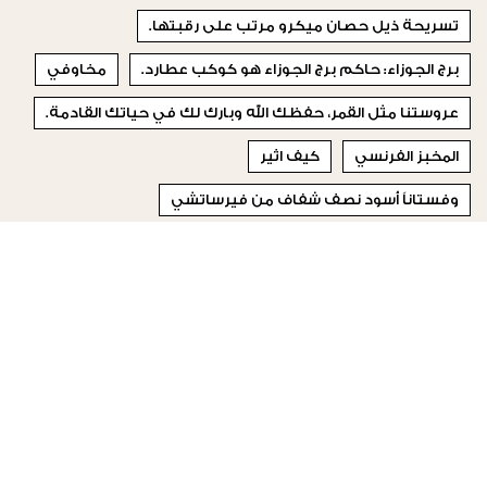
تسريحة ذيل حصان ميكرو مرتب على رقبتها.
برج الجوزاء: حاكم برج الجوزاء هو كوكب عطارد.
مخاوفي
عروستنا مثل القمر، حفظك الله وبارك لك في حياتك القادمة.
المخبز الفرنسي
كيف اثير
وفستاناً أسود نصف شفاف من فيرساتشي
قدرة كبيرة على حل المشاكل
مطار بيروت
الفئات العمرية
© 2023 Special Madame Figaro
من نحن
إتصلي بنا