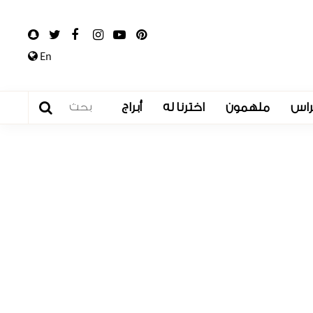
En
راس
ملهمون
اخترنا له
أبراج