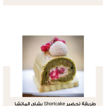
طريقة تحضير Shortcake بشاي الماتشا