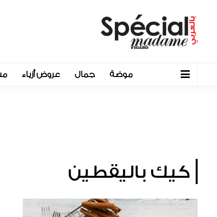
موضة
جمال
عروض أزياء
مش
كيك باليقطين