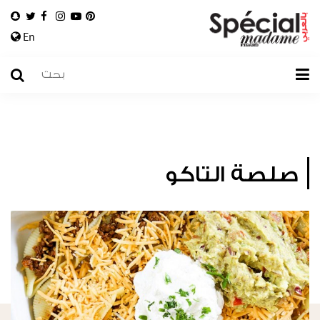
En
صلصة التاكو