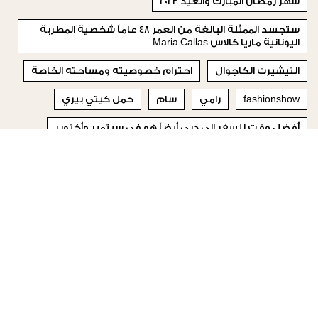
شهر رمضان المبارك والعيد 2023
ستجسد الممثلة البالغة من العمر 48 عاماً شخصية المطربة
اليونانية ماريا كالاس Maria Callas
التيشيرت الكاجوال
احترام خصوصيته ومساحته الخاصة
fashionshow
رامي
سام
حمل كيتي بيري
أفضل وقت للسفر إلى دبي أيضاً هو في سبتمبر وأكتوبر
مجموعات الأزياء الجاهزة لموسم خريف وشتاء 2024-2025
© 2023 Special Madame Figaro
من نحن
إتصلي بنا
تابعونا على