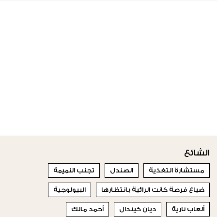
الشائع
مستشارة التغذية
الصندل
تجنب النميمة
ضياع فرصة كانت الرائية بانتظارها
البيولوجية
ألعاب نارية
ديان كيندال
أحمد مالك