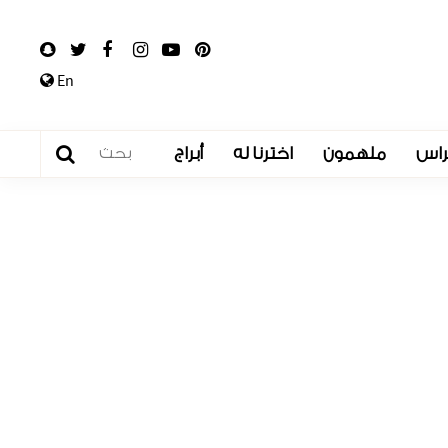
En
راس
ملهمون
اخترنا له
أبراج