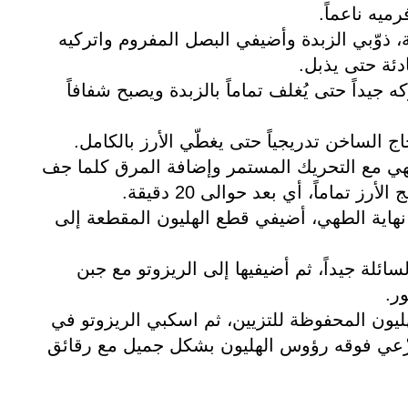
ميه ناعماً.
ذوّبي الزبدة وأضيفي البصل المفروم واتركيه
دئة حتى يذبل.
 جيداً حتى يُغلف تماماً بالزبدة ويصبح شفافاً
 الساخن تدريجياً حتى يغطّي الأرز بالكامل.
 مع التحريك المستمر وإضافة المرق كلما جف
رز تماماً، أي بعد حوالى 20 دقيقة.
 من نهاية الطهي، أضيفي قطع الهليون المقطعة إلى
ائلة جيداً، ثم أضيفيها إلى الريزوتو مع جبن
ر.
يون المحفوظة للتزيين، ثم اسكبي الريزوتو في
ّعي فوقه رؤوس الهليون بشكل جميل مع رقائق