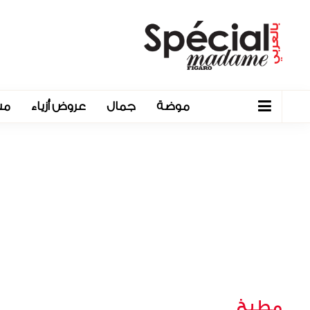
موضة
جمال
عروض أزياء
مش
مطبخ