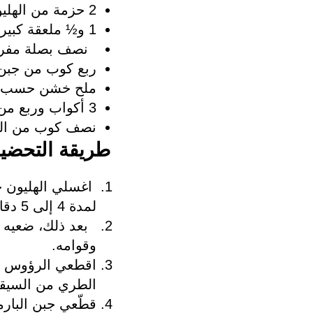
2 حزمة من الهليون الأخضر
1 و‏½ ملعقة كبيرة من الزبدة نصف المملحة
نصف بصلة مفروم
ربع كوب من جبن 
ملح خشن حسب ا
3 أكواب وربع من مرق الدجاج
نصف كوب من الكر
طريقة التحضير
اغسلي الهليون جي
لمدة 4 إلى 5 دقائق حتى يظل متماسكاً.
بعد ذلك، ضعيه م
وقوامه.
اقطعي الرؤوس وا
الطري من السيقا
قطّعي جبن البارم