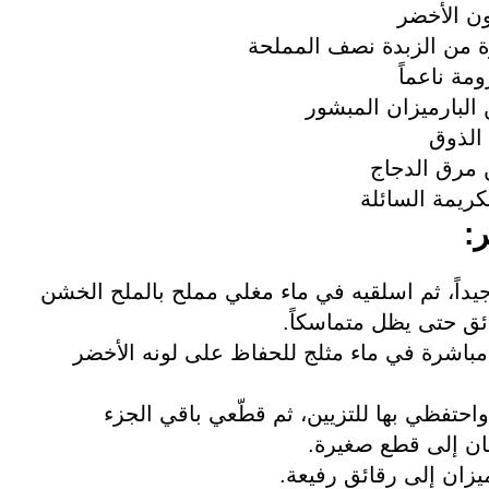
ة ناعماً
البارميزان المبشور
لذوق
يمة السائلة
:
داً، ثم اسلقيه في ماء مغلي مملح بالملح الخشن
باشرة في ماء مثلج للحفاظ على لونه الأخضر
حتفظي بها للتزيين، ثم قطّعي باقي الجزء
ن إلى قطع صغيرة.
يزان إلى رقائق رفيعة.