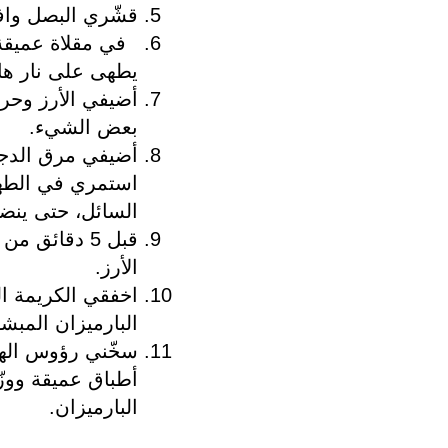
قشّري البصل وافر
في مقلاة عميقة، 
يطهى على نار ها
أضيفي الأرز وحركه
بعض الشيء.
أضيفي مرق الدجاج
استمري في الطهي
السائل، حتى ينضج الأ
قبل 5 دقائق
الأرز.
اخفقي الكريمة الس
البارميزان المبشو
سخّني رؤوس الهل
أطباق عميقة ووز
البارميزان.