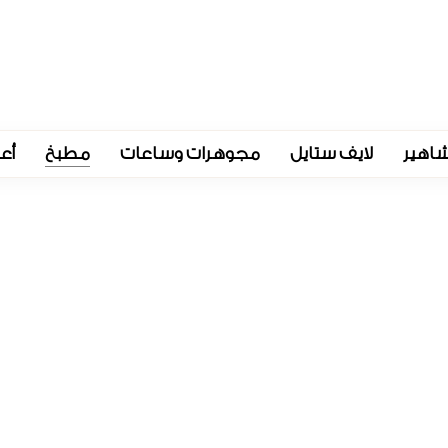
اهير
لايف ستايل
مجوهرات وساعات
مطبخ
أع