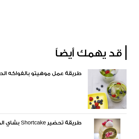
قد يهمك أيضاً
طريقة عمل موهيتو بالفواكه الحم
طريقة تحضير Shortcake بشاي الماتشا والكريمة