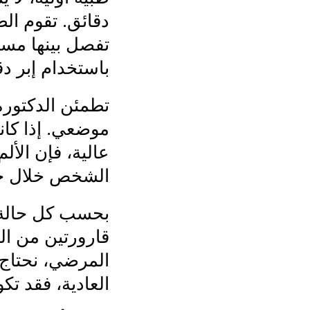
دقائق. تقوم ال
باستخدام إبر د
تطمئن الدكتورة
موضعي. إذا كان
عالية، فإن الألم
الشخص خلال جل
بحسب كل حالة، 
قارورتين من ال
المرضي، نحتاج 
العادية، فقد تكو