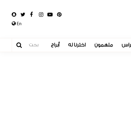
En
راس
ملهمون
اخترنا له
أبراج