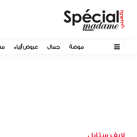
موضة
جمال
عروض أزياء
مش
لايف ستايل