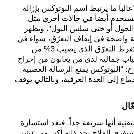
غالباً ما يرتبط اسم البوتوكس بإزالة
 يستخدم أيضاً في حالات أخرى مثل
الحول أو حتى سلس البول". ويظهر
ة واضحة في إيقاف التعرّق، سواء في
حالات مرضية كفرط التعرّق الذي يصيب 3% من
باب جمالية لدى من يعانون من إحراج
: "البوتوكس يمنع الرسالة العصبية
اغ إلى الغدة العرقية، وبالتالي يوقف
ّال
تقنية أنها سريعة جداً. فبعد استشارة
يستغرق العلاج بحد ذاته أكثر من عشر