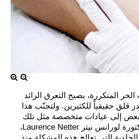
حر المتكررة، يصبح التعرق الزائد
قلق حقيقياً للكثيرين. ولتجنّب هذا
البعض إلى عيادات متخصصة مثل تلك
التي تديرها الدكتورة لورانس نيتر Laurence Netter‎،
لجلدية التي تعالج هذه المشكلة منذ