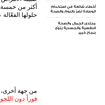
أكثر من خمسة 
أخطاء شائعة في استخدام
الوسادة تضرّ بالنوم والصحة
حلولها الفعّالة
منتدى الجمال والصحة
النفسية والجسدية يُتوَّج
بنجاح كبير
من جهة أخرى، 
فوراً دون اللجو