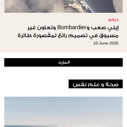
ديكور
إيلي صعب وBombardier وتعاون غير
مسبوق في تصميم رائع لمقصورة طائرة
غلوبال 8000
10-June-2026
المزيد
صحة و علم نفس