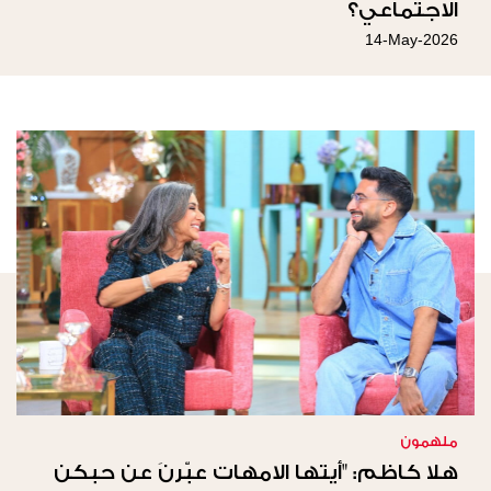
الاجتماعي؟
14-May-2026
ملهمون
هلا كاظم: "أيتها الامهات عبّرنَ عن حبكن