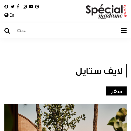
En
لايف ستايل
سفر