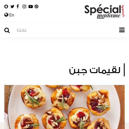
En
لقيمات جبن