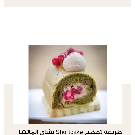
طريقة تحضير Shortcake بشاي الماتشا