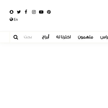
En
راس
ملهمون
اخترنا له
أبراج