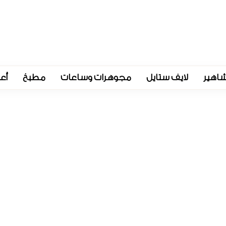
اهير
لايف ستايل
مجوهرات وساعات
مطبخ
أع