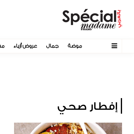
موضة
جمال
عروض أزياء
مش
إفطار صحي