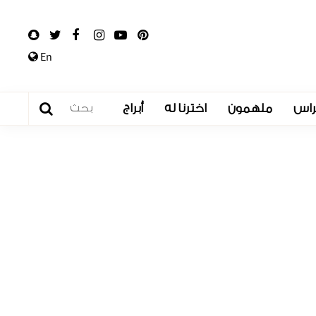
En
راس
ملهمون
اخترنا له
أبراج