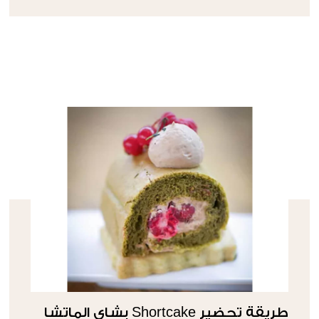
طريقة تحضير Shortcake بشاي الماتشا