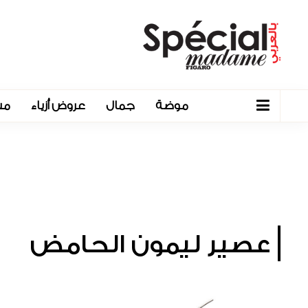
موضة
جمال
عروض أزياء
مش
عصير ليمون الحامض