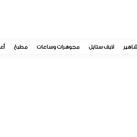
اهير
لايف ستايل
مجوهرات وساعات
مطبخ
أع