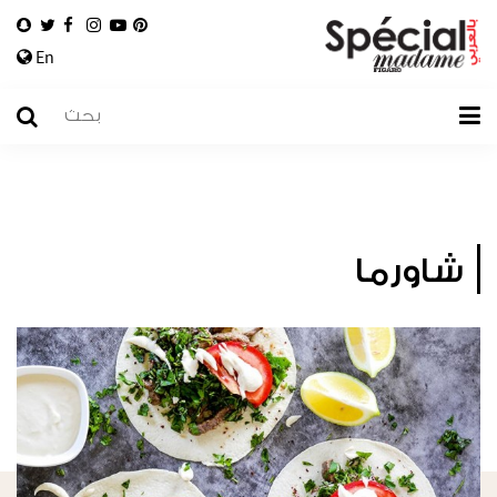
En
شاورما