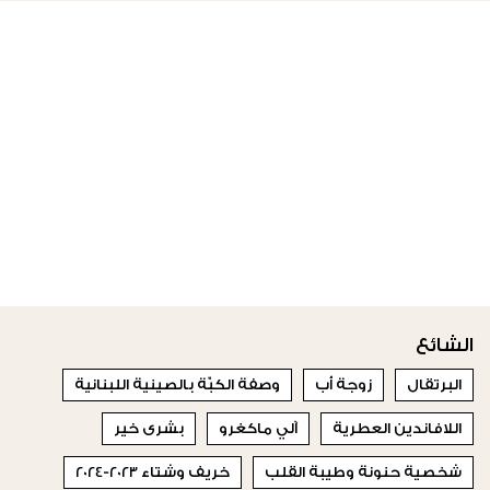
الشائع
البرتقال
زوجة أب
وصفة الكبّة بالصينية اللبنانية
اللافاندين العطرية
آلي ماكغرو
بشرى خير
شخصية حنونة وطيبة القلب
خريف وشتاء 2023-2024