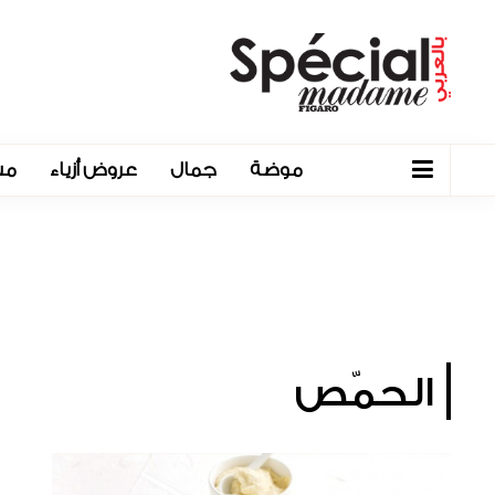
موضة
جمال
عروض أزياء
مش
الحمّص