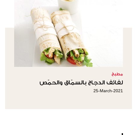
مطبخ
لفائف الدجاج بالسمّاق والحمّص
25-March-2021