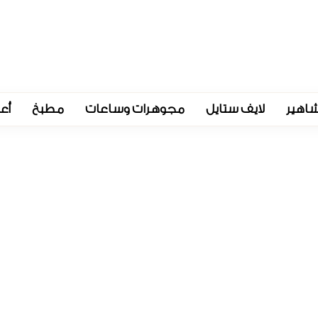
اهير
لايف ستايل
مجوهرات وساعات
مطبخ
أع