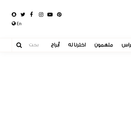
En
راس
ملهمون
اخترنا له
أبراج