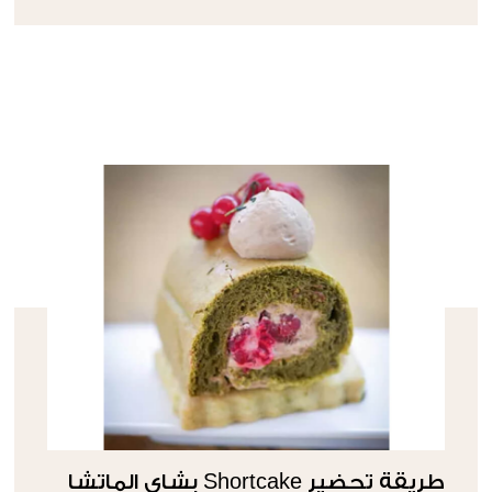
طريقة تحضير Shortcake بشاي الماتشا