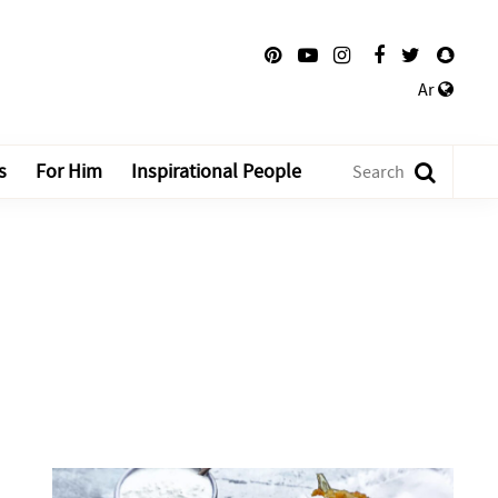
Ar
s
For Him
Inspirational People