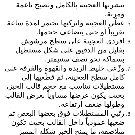
تتشربها العجينة بالكامل وتصبح ناعمة
ومرنة.
غطّي العجينة واتركيها تختمر لمدة ساعة
تقريباً أو حتى يتضاعف حجمها.
افردي العجينة على سطح مرشوش
بقليل من الدقيق على شكل مستطيل
بسماكة نحو نصف سنتيمتر.
وزّعي خليط الزبدة والقهوة والقرفة على
كامل سطح العجينة، ثم قطّعيها إلى
مستطيلات تتناسب مع حجم قالب الخبز،
بحيث يكون عرضها مساوياً لعرض القالب
وطولها ضعف ارتفاعه.
رتّبي المستطيلات فوق بعضها البعض ثم
ضعيها عمودياً داخل القالب بحيث تكون
متلاصقة، ما يمنح الخبز شكله المميز