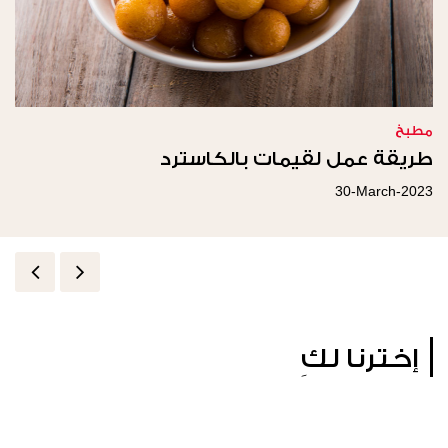
مطبخ
مطبخ
طريقة عمل الجوزية
طريقة عمل لقيمات بالكاسترد
30-March-2023
29-March-2023
إخترنا لكِ