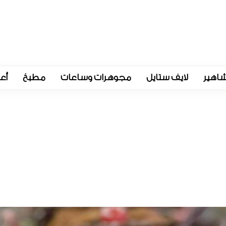
اهير
لايف ستايل
مجوهرات وساعات
مطبخ
أع