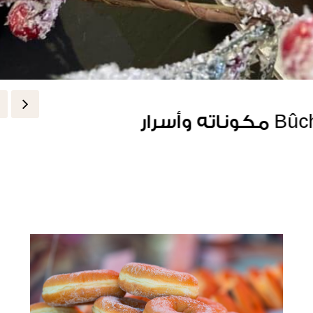
كريما