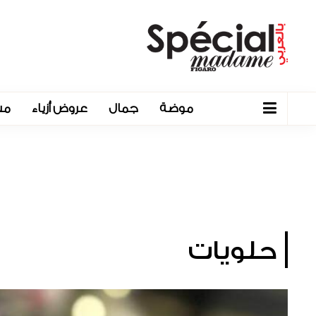
موضة
جمال
عروض أزياء
مش
حلويات