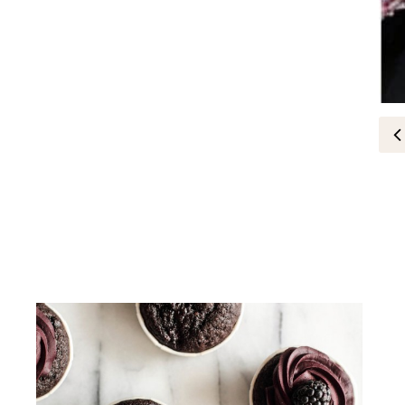
مجوهرات وساعات
أريانا غراندي تتألق بمجموعة Summertime من سواروفسكي
29-May-2026