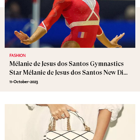
FASHION
Mélanie de Jesus dos Santos Gymnastics
Star Mélanie de Jesus dos Santos New Dior
Ambassador
11-October-2023