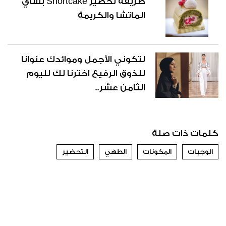
طريقة تحضير Shortcake بشاي
الماتشا والكريمة
لتكوني الأجمل وموائدك عنوانا
للذوق الرفيع اخترنا لك لليوم
الثامن عشر..
كلمات ذات صلة
الوجبات
المكونات
الطهي
التحضير