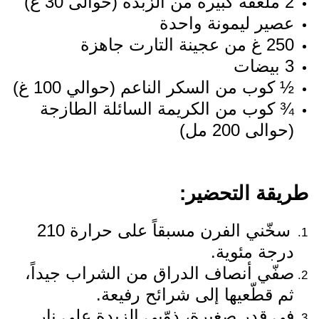
‎2 ملعقة كبيرة من الزبدة (حوالى 30 غ)
عصير ليمونة واحدة
‎250 غ من عجينة التارت جاهزة
‎3 بيضات
‎¾ كوب من الكريمة السائلة الطازجة
(حوالى 200 مل)
طريقة التحضير:
سخّني الفرن مسبقاً على حرارة 210
درجة مئوية.
صفّي أنصاف الدراق من الشراب جيداً،
ثم قطّعيها إلى شرائح رفيعة.
في قدر صغيرة، ذوّبي الزبدة على نار