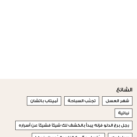
الشائع
شهر العسل
تجنُب السباحة
أميتاب باتشان
نباتية
رجل برج الدلو فإنه يبدأ بالكشف لك شيئاً فشيئاً عن أسراره